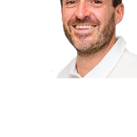
PRIV.-DOZ. DR. CHRISTOPH
WEISER
Ärzte