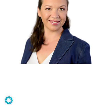
DR. MARLIES EICHNER
Ärzte
·
Diabetologie
·
Stoffwechsel